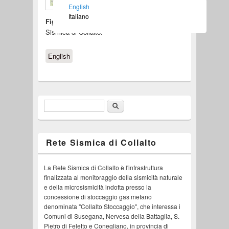
English
Italiano
Figura 1 –
Mappa delle stazioni della Rete
Sismica di Collalto.
English
Cerca
Form di ricerca
Rete Sismica di Collalto
La Rete Sismica di Collalto è l'infrastruttura
finalizzata al monitoraggio della sismicità naturale
e della microsismicità indotta presso la
concessione di stoccaggio gas metano
denominata "Collalto Stoccaggio", che interessa i
Comuni di Susegana, Nervesa della Battaglia, S.
Pietro di Feletto e Conegliano, in provincia di