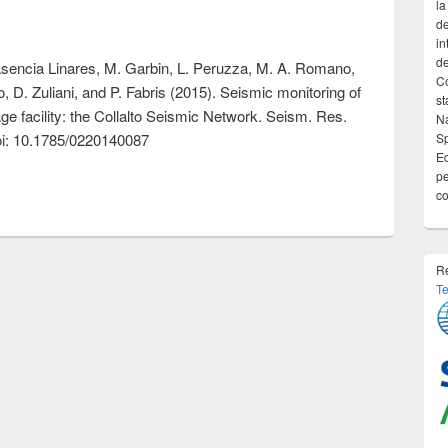
la
de
in
de
lasencia Linares, M. Garbin, L. Peruzza, M. A. Romano,
Co
o, D. Zuliani, and P. Fabris (2015). Seismic monitoring of
st
ge facility: the Collalto Seismic Network. Seism. Res.
Na
Sp
doi: 10.1785/0220140087
Ed
pe
co
Re
Te