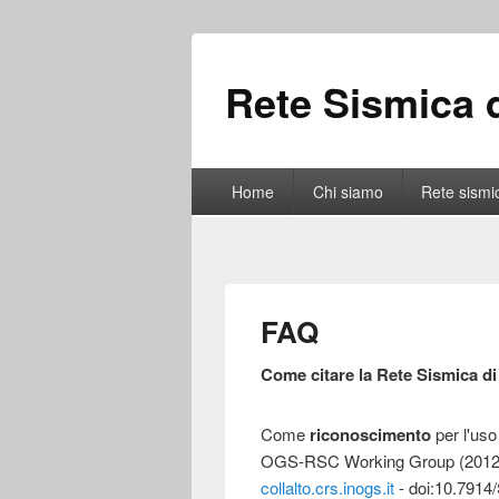
Rete Sismica d
Home
Chi siamo
Rete sismi
FAQ
Come citare la Rete Sismica di
Come
riconoscimento
per l'uso 
OGS-RSC Working Group (2012). 
collalto.crs.inogs.it
- doi:10.7914