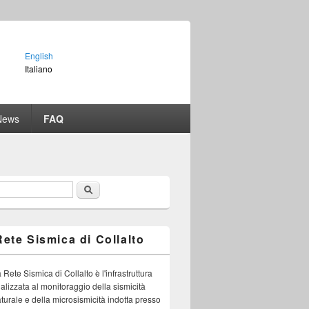
English
Italiano
News
FAQ
Cerca
orm di ricerca
Rete Sismica di Collalto
 Rete Sismica di Collalto è l'infrastruttura
nalizzata al monitoraggio della sismicità
turale e della microsismicità indotta presso