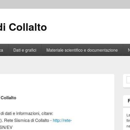
i Collalto
ca
Dati e grafici
Materiale scientifico e documentazione
F
 Collalto
di dati e informazioni, citare:
La
Rete Sismica di Collalto -
http://rete-
fi
na
/SN/EV