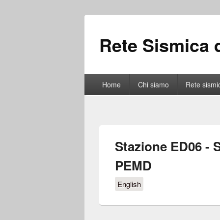
Rete Sismica d
Home
Chi siamo
Rete sismi
Stazione ED06 - 
PEMD
English