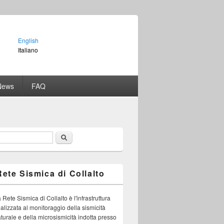
English
Italiano
News
FAQ
Cerca
orm di ricerca
Rete Sismica di Collalto
 Rete Sismica di Collalto è l'infrastruttura
nalizzata al monitoraggio della sismicità
turale e della microsismicità indotta presso