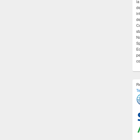
la
de
in
de
Co
st
Na
Sp
Ed
pe
co
Re
Te