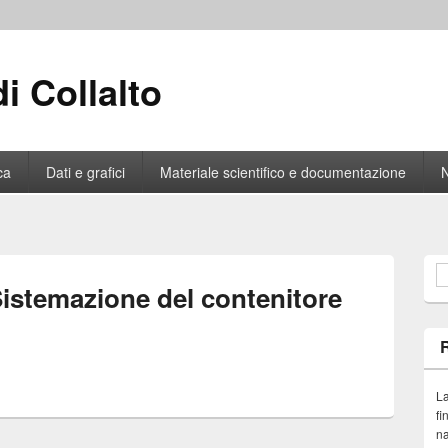
i Collalto
ca
Dati e grafici
Materiale scientifico e documentazione
F
Sistemazione del contenitore
La
fi
na